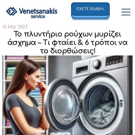
ΕΧΕΤΕ ΒΛΑΒΗ;
15 Mar 2025
Το πλυντήριο ρούχων μυρίζει
άσχημα – Τι φταίει & 6 τρόποι να
το διορθώσεις!